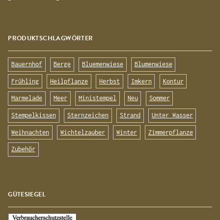
PRODUKTSCHLAGWÖRTER
Bauernhof
Berge
Bluemenwiese
Blumenwiese
Frühling
Heilpflanze
Herbst
Imkern
Kontur
Marmelade
Meer
Ministempel
Neu
Sommer
Stempelkissen
Sternzeichen
Strand
Unter Wasser
Weihnachten
Wichtelzauber
Winter
Zimmerpflanze
Zubehör
GÜTESIEGEL