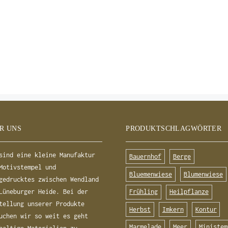
R UNS
PRODUKTSCHLAGWÖRTER
sind eine kleine Manufaktur
Bauernhof
Berge
Motivstempel und
Bluemenwiese
Blumenwiese
gedrucktes zwischen Wendland
Frühling
Heilpflanze
Lüneburger Heide. Bei der
tellung unserer Produkte
Herbst
Imkern
Kontur
uchen wir so weit es geht
Marmelade
Meer
Ministem