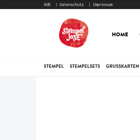
AGB
Datenschutz
Impressum
Zur
Zum
Navigation
Inhalt
HOME
springen
springen
STEMPEL
STEMPELSETS
GRUSSKARTEN