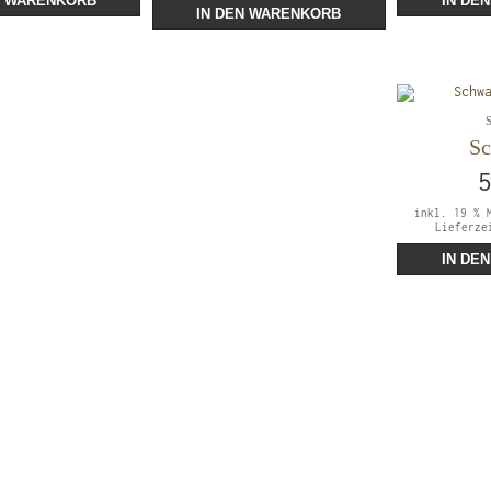
N WARENKORB
IN DE
IN DEN WARENKORB
S
inkl. 19 % 
Lieferz
IN DE