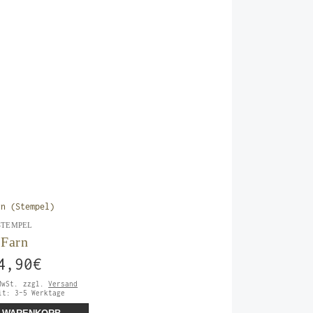
STEMPEL
Farn
4,90
€
MwSt.
zzgl.
Versand
eit:
3-5 Werktage