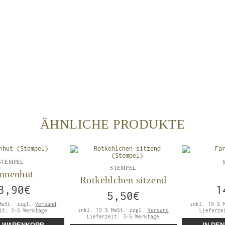
ÄHNLICHE PRODUKTE
STEMPEL
STEMPEL
nnenhut
Rotkehlchen sitzend
3,90
€
1
5,50
€
MwSt.
zzgl.
Versand
inkl. 19 % 
inkl. 19 % MwSt.
zzgl.
Versand
eit:
3-5 Werktage
Lieferz
Lieferzeit:
3-5 Werktage