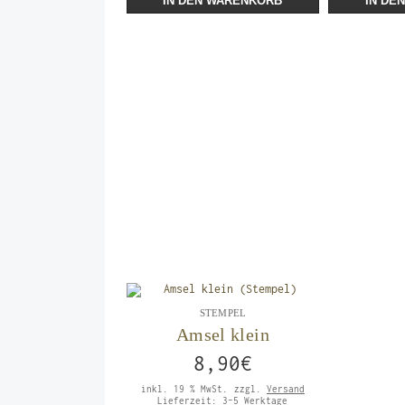
IN DEN WARENKORB
IN DE
STEMPEL
Amsel klein
8,90
€
inkl. 19 % MwSt.
zzgl.
Versand
Lieferzeit:
3-5 Werktage