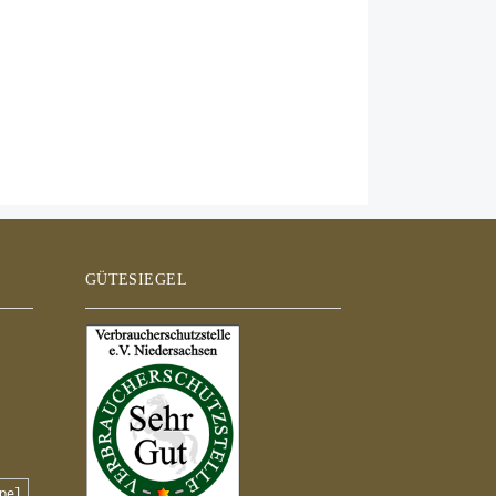
GÜTESIEGEL
pel