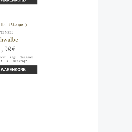
N WARENKORB
STEMPEL
chwalbe
5,90
€
MwSt.
zzgl.
Versand
eit:
3-5 Werktage
N WARENKORB